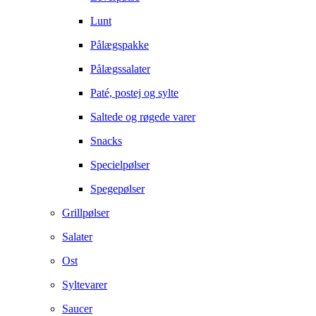
Lunt
Pålægspakke
Pålægssalater
Paté, postej og sylte
Saltede og røgede varer
Snacks
Specielpølser
Spegepølser
Grillpølser
Salater
Ost
Syltevarer
Saucer