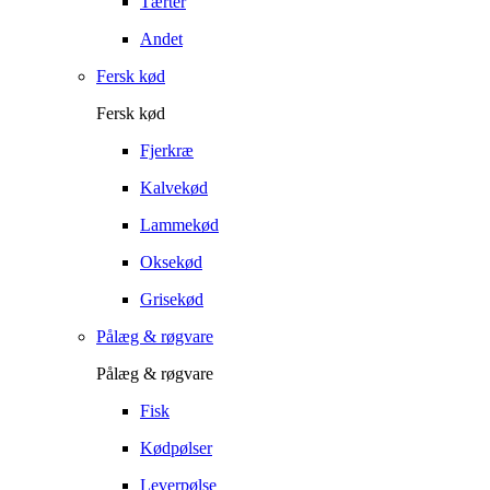
Tærter
Andet
Fersk kød
Fersk kød
Fjerkræ
Kalvekød
Lammekød
Oksekød
Grisekød
Pålæg & røgvare
Pålæg & røgvare
Fisk
Kødpølser
Leverpølse