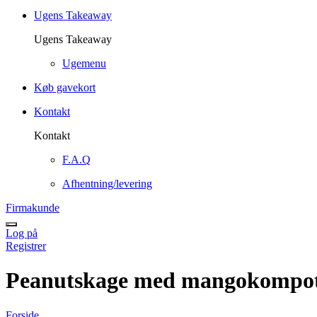
Ugens Takeaway
Ugens Takeaway
Ugemenu
Køb gavekort
Kontakt
Kontakt
F.A.Q
Afhentning/levering
Firmakunde
Log på
Registrer
Peanutskage med mangokompot o
Forside