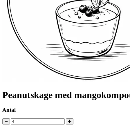
Peanutskage med mangokompot o
Antal