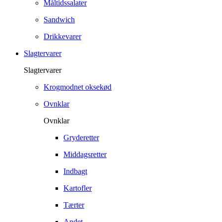
Måltidssalater
Sandwich
Drikkevarer
Slagtervarer
Slagtervarer
Krogmodnet oksekød
Ovnklar
Ovnklar
Gryderetter
Middagsretter
Indbagt
Kartofler
Tærter
Andet