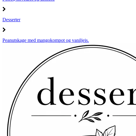
Desserter
Peanutskage med mangokompot og vaniljeis.