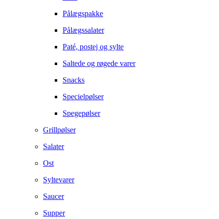
Pålægspakke
Pålægssalater
Paté, postej og sylte
Saltede og røgede varer
Snacks
Specielpølser
Spegepølser
Grillpølser
Salater
Ost
Syltevarer
Saucer
Supper