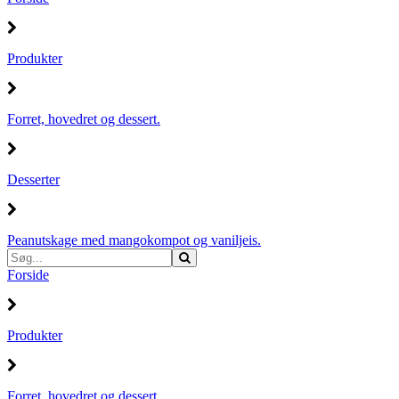
Produkter
Forret, hovedret og dessert.
Desserter
Peanutskage med mangokompot og vaniljeis.
Forside
Produkter
Forret, hovedret og dessert.