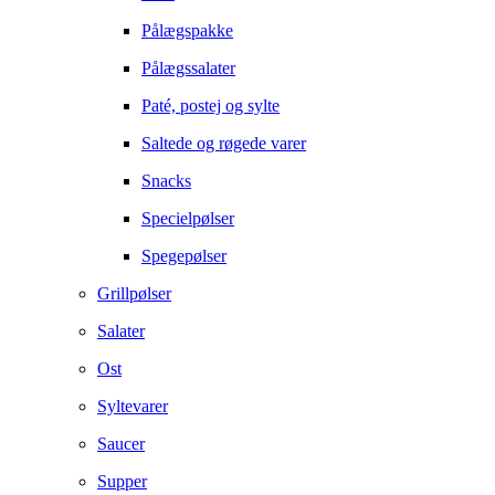
Pålægspakke
Pålægssalater
Paté, postej og sylte
Saltede og røgede varer
Snacks
Specielpølser
Spegepølser
Grillpølser
Salater
Ost
Syltevarer
Saucer
Supper