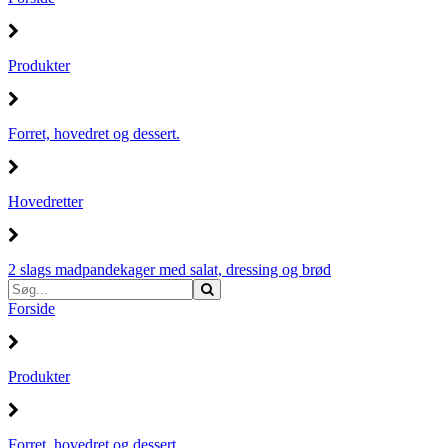
Produkter
Forret, hovedret og dessert.
Hovedretter
2 slags madpandekager med salat, dressing og brød
Forside
Produkter
Forret, hovedret og dessert.