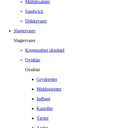
Måltidssalater
Sandwich
Drikkevarer
Slagtervarer
Slagtervarer
Krogmodnet oksekød
Ovnklar
Ovnklar
Gryderetter
Middagsretter
Indbagt
Kartofler
Tærter
Andet