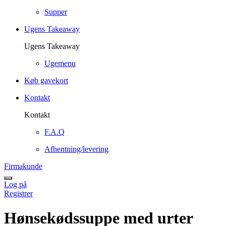
Supper
Ugens Takeaway
Ugens Takeaway
Ugemenu
Køb gavekort
Kontakt
Kontakt
F.A.Q
Afhentning/levering
Firmakunde
Log på
Registrer
Hønsekødssuppe med urter