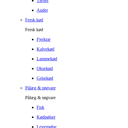
Tærter
Andet
Fersk kød
Fersk kød
Fjerkræ
Kalvekød
Lammekød
Oksekød
Grisekød
Pålæg & røgvare
Pålæg & røgvare
Fisk
Kødpølser
Leverpølse