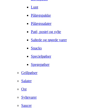
Lunt
Pålægspakke
Pålægssalater
Paté, postej og sylte
Saltede og røgede varer
Snacks
Specielpølser
Spegepølser
Grillpølser
Salater
Ost
Syltevarer
Saucer