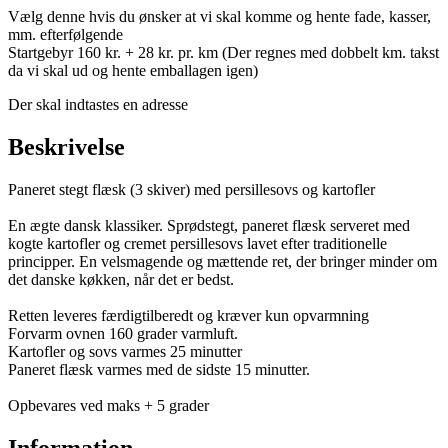
Vælg denne hvis du ønsker at vi skal komme og hente fade, kasser,
mm. efterfølgende
Startgebyr 160 kr. + 28 kr. pr. km (Der regnes med dobbelt km. takst
da vi skal ud og hente emballagen igen)
Der skal indtastes en adresse
Beskrivelse
Paneret stegt flæsk (3 skiver) med persillesovs og kartofler
En ægte dansk klassiker. Sprødstegt, paneret flæsk serveret med
kogte kartofler og cremet persillesovs lavet efter traditionelle
principper. En velsmagende og mættende ret, der bringer minder om
det danske køkken, når det er bedst.
Retten leveres færdigtilberedt og kræver kun opvarmning
Forvarm ovnen 160 grader varmluft.
Kartofler og sovs varmes 25 minutter
Paneret flæsk varmes med de sidste 15 minutter.
Opbevares ved maks + 5 grader
Information