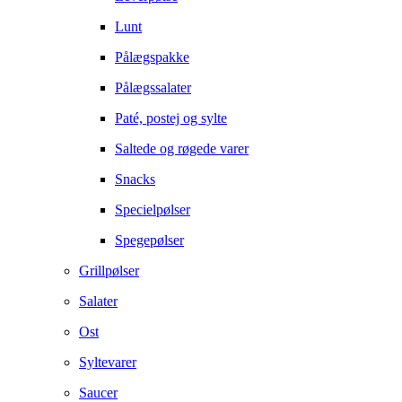
Lunt
Pålægspakke
Pålægssalater
Paté, postej og sylte
Saltede og røgede varer
Snacks
Specielpølser
Spegepølser
Grillpølser
Salater
Ost
Syltevarer
Saucer