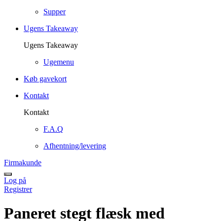
Supper
Ugens Takeaway
Ugens Takeaway
Ugemenu
Køb gavekort
Kontakt
Kontakt
F.A.Q
Afhentning/levering
Firmakunde
Log på
Registrer
Paneret stegt flæsk med