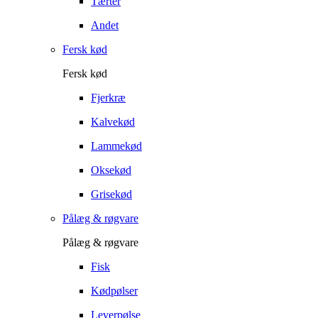
Tærter
Andet
Fersk kød
Fersk kød
Fjerkræ
Kalvekød
Lammekød
Oksekød
Grisekød
Pålæg & røgvare
Pålæg & røgvare
Fisk
Kødpølser
Leverpølse