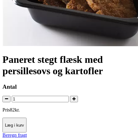
Paneret stegt flæsk med
persillesovs og kartofler
Antal
Pris
82
kr.
Læg i kurv
Beregn fragt