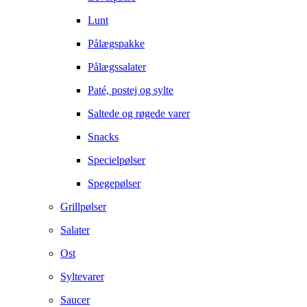
Lunt
Pålægspakke
Pålægssalater
Paté, postej og sylte
Saltede og røgede varer
Snacks
Specielpølser
Spegepølser
Grillpølser
Salater
Ost
Syltevarer
Saucer