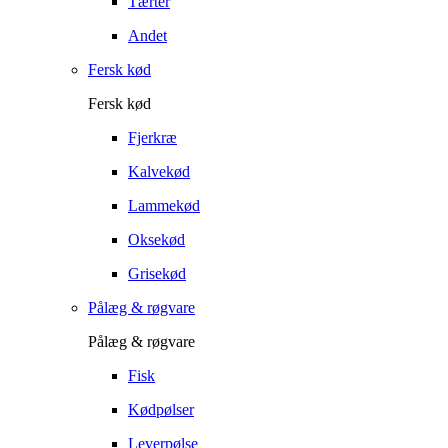
Tærter
Andet
Fersk kød
Fersk kød
Fjerkræ
Kalvekød
Lammekød
Oksekød
Grisekød
Pålæg & røgvare
Pålæg & røgvare
Fisk
Kødpølser
Leverpølse