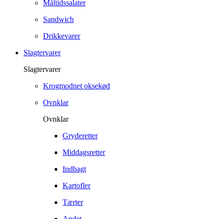
Måltidssalater
Sandwich
Drikkevarer
Slagtervarer
Slagtervarer
Krogmodnet oksekød
Ovnklar
Ovnklar
Gryderetter
Middagsretter
Indbagt
Kartofler
Tærter
Andet