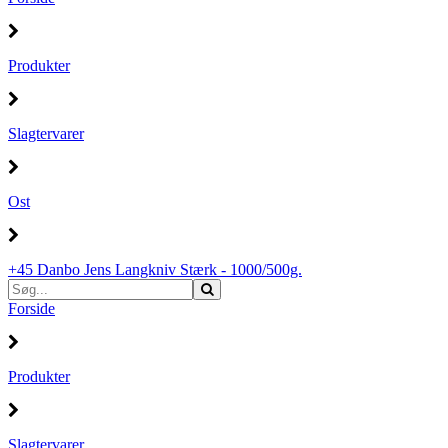
Produkter
Slagtervarer
Ost
+45 Danbo Jens Langkniv Stærk - 1000/500g.
Forside
Produkter
Slagtervarer