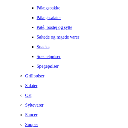
Pålægspakke
Pålægssalater
Paté, postej og sylte
Saltede og røgede varer
Snacks
Specielpølser
Spegepølser
Grillpølser
Salater
Ost
Syltevarer
Saucer
Supper