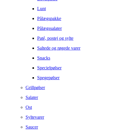
Lunt
Pålægspakke
Pålægssalater
Paté, postej og sylte
Saltede og røgede varer
Snacks
Specielpølser
Spegepølser
Grillpølser
Salater
Ost
Syltevarer
Saucer