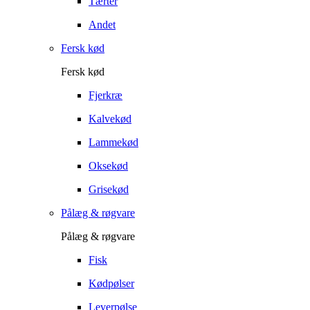
Tærter
Andet
Fersk kød
Fersk kød
Fjerkræ
Kalvekød
Lammekød
Oksekød
Grisekød
Pålæg & røgvare
Pålæg & røgvare
Fisk
Kødpølser
Leverpølse