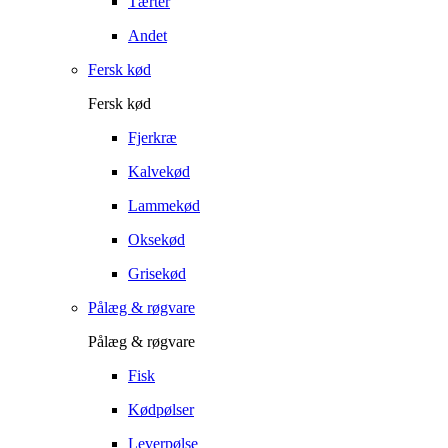
Tærter
Andet
Fersk kød
Fersk kød
Fjerkræ
Kalvekød
Lammekød
Oksekød
Grisekød
Pålæg & røgvare
Pålæg & røgvare
Fisk
Kødpølser
Leverpølse