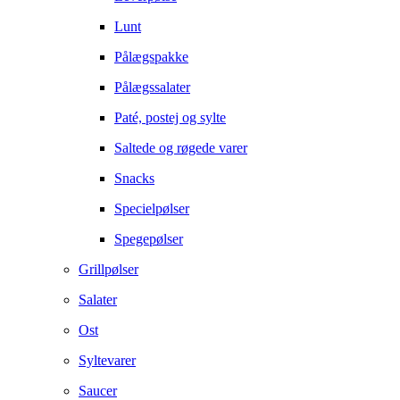
Lunt
Pålægspakke
Pålægssalater
Paté, postej og sylte
Saltede og røgede varer
Snacks
Specielpølser
Spegepølser
Grillpølser
Salater
Ost
Syltevarer
Saucer