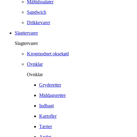
Måltidssalater
Sandwich
Drikkevarer
Slagtervarer
Slagtervarer
Krogmodnet oksekød
Ovnklar
Ovnklar
Gryderetter
Middagsretter
Indbagt
Kartofler
Tærter
Andet