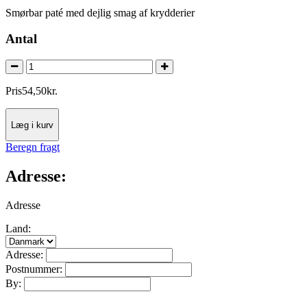
Smørbar paté med dejlig smag af krydderier
Antal
Pris
54
,
50
kr.
Læg i kurv
Beregn fragt
Adresse:
Adresse
Land:
Adresse:
Postnummer:
By: