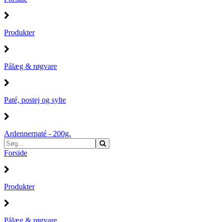
Produkter
Pålæg & røgvare
Paté, postej og sylte
Ardennerpaté - 200g.
Forside
Produkter
Pålæg & røgvare