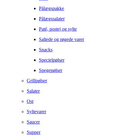
Pålægspakke
Pålægssalater
Paté, postej og sylte
Saltede og røgede varer
Snacks
Specielpølser
Spegepølser
Grillpølser
Salater
Ost
Syltevarer
Saucer
Supper