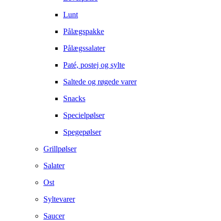
Lunt
Pålægspakke
Pålægssalater
Paté, postej og sylte
Saltede og røgede varer
Snacks
Specielpølser
Spegepølser
Grillpølser
Salater
Ost
Syltevarer
Saucer