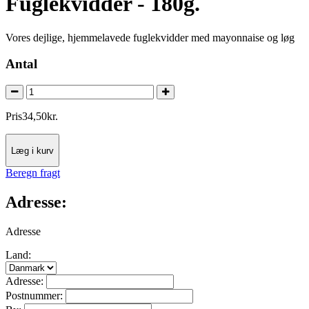
Fuglekvidder - 180g.
Vores dejlige, hjemmelavede fuglekvidder med mayonnaise og løg
Antal
Pris
34
,
50
kr.
Læg i kurv
Beregn fragt
Adresse:
Adresse
Land:
Adresse:
Postnummer: