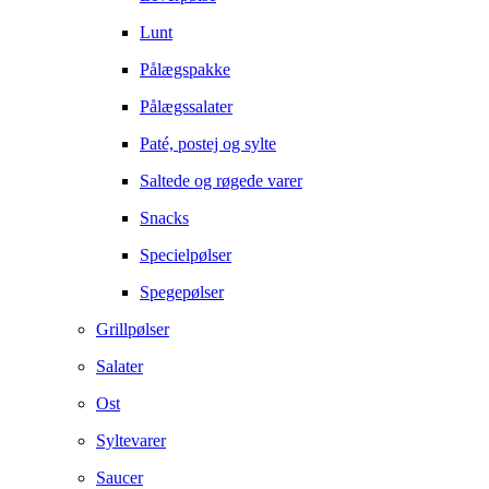
Lunt
Pålægspakke
Pålægssalater
Paté, postej og sylte
Saltede og røgede varer
Snacks
Specielpølser
Spegepølser
Grillpølser
Salater
Ost
Syltevarer
Saucer