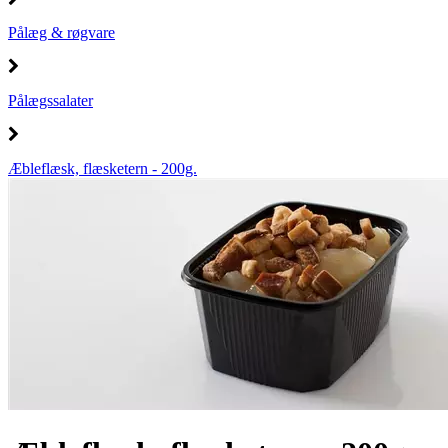
Pålæg & røgvare
Pålægssalater
Æbleflæsk, flæsketern - 200g.