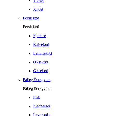
Tærter
Andet
Fersk kød
Fersk kød
Fjerkræ
Kalvekød
Lammekød
Oksekød
Grisekød
Pålæg & røgvare
Pålæg & røgvare
Fisk
Kødpølser
Leverpølse