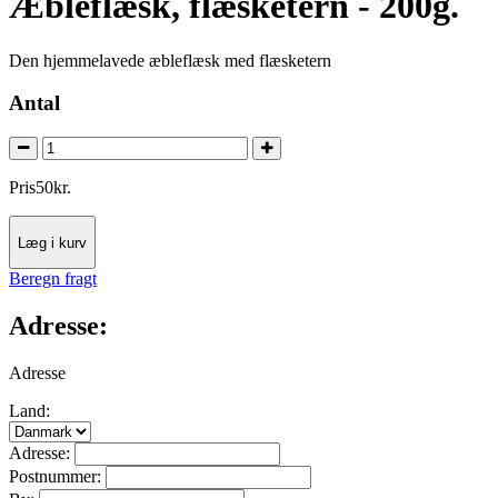
Æbleflæsk, flæsketern - 200g.
Den hjemmelavede æbleflæsk med flæsketern
Antal
Pris
50
kr.
Læg i kurv
Beregn fragt
Adresse:
Adresse
Land:
Adresse:
Postnummer: