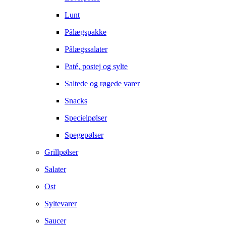
Lunt
Pålægspakke
Pålægssalater
Paté, postej og sylte
Saltede og røgede varer
Snacks
Specielpølser
Spegepølser
Grillpølser
Salater
Ost
Syltevarer
Saucer