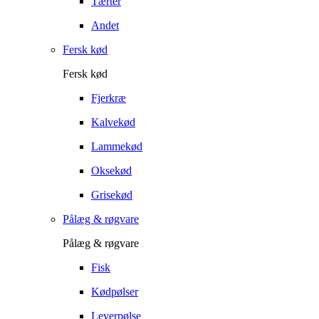
Tærter
Andet
Fersk kød
Fersk kød
Fjerkræ
Kalvekød
Lammekød
Oksekød
Grisekød
Pålæg & røgvare
Pålæg & røgvare
Fisk
Kødpølser
Leverpølse