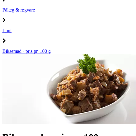
Pålæg & røgvare
Lunt
Biksemad - pris pr. 100 g