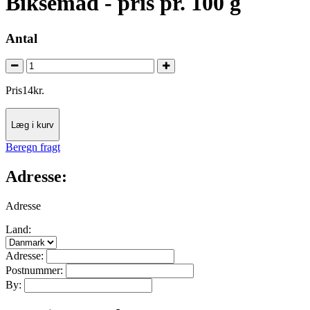
Biksemad - pris pr. 100 g
Antal
Pris
14
kr.
Læg i kurv
Beregn fragt
Adresse:
Adresse
Land:
Adresse:
Postnummer:
By: