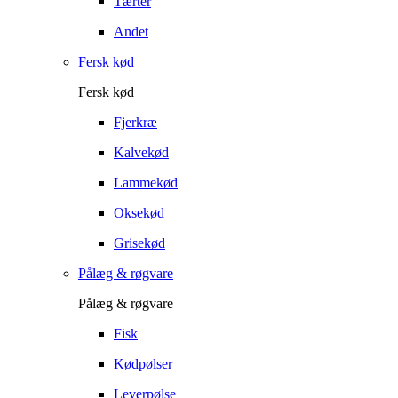
Tærter
Andet
Fersk kød
Fersk kød
Fjerkræ
Kalvekød
Lammekød
Oksekød
Grisekød
Pålæg & røgvare
Pålæg & røgvare
Fisk
Kødpølser
Leverpølse