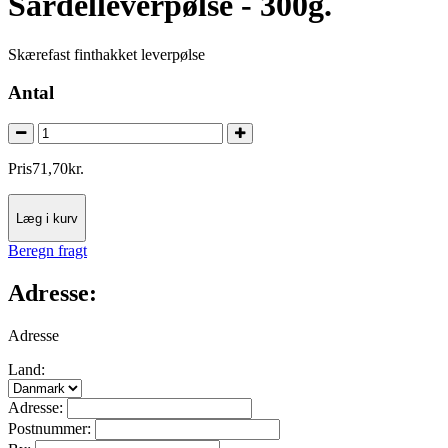
Sardelleverpølse - 300g.
Skærefast finthakket leverpølse
Antal
Pris
71
,
70
kr.
Læg i kurv
Beregn fragt
Adresse:
Adresse
Land:
Adresse:
Postnummer: