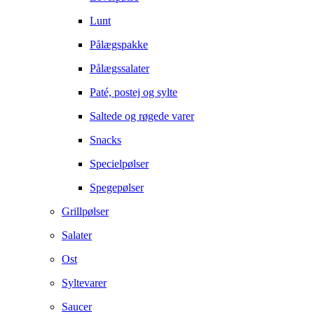
Lunt
Pålægspakke
Pålægssalater
Paté, postej og sylte
Saltede og røgede varer
Snacks
Specielpølser
Spegepølser
Grillpølser
Salater
Ost
Syltevarer
Saucer