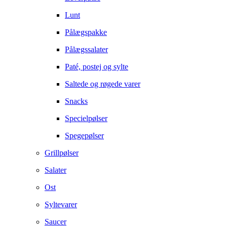
Lunt
Pålægspakke
Pålægssalater
Paté, postej og sylte
Saltede og røgede varer
Snacks
Specielpølser
Spegepølser
Grillpølser
Salater
Ost
Syltevarer
Saucer