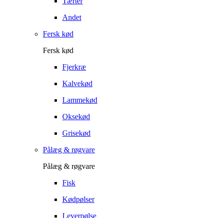
Tærter
Andet
Fersk kød
Fersk kød
Fjerkræ
Kalvekød
Lammekød
Oksekød
Grisekød
Pålæg & røgvare
Pålæg & røgvare
Fisk
Kødpølser
Leverpølse