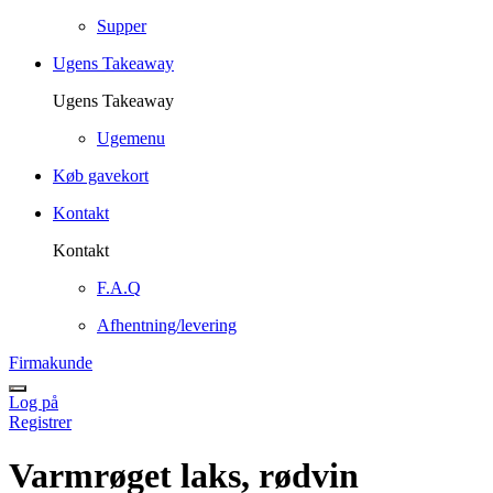
Supper
Ugens Takeaway
Ugens Takeaway
Ugemenu
Køb gavekort
Kontakt
Kontakt
F.A.Q
Afhentning/levering
Firmakunde
Log på
Registrer
Varmrøget laks, rødvin