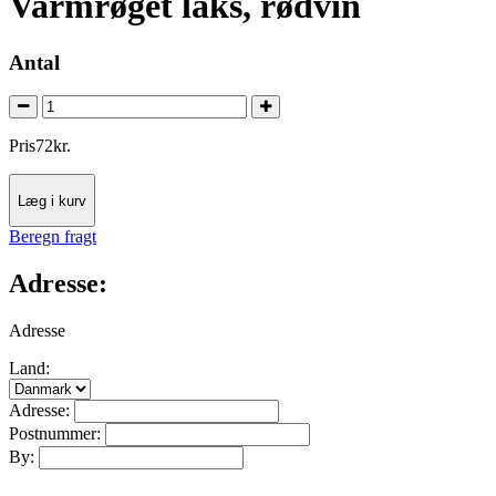
Varmrøget laks, rødvin
Antal
Pris
72
kr.
Læg i kurv
Beregn fragt
Adresse:
Adresse
Land:
Adresse:
Postnummer:
By: