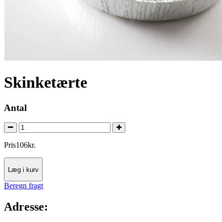
Skinketærte
Antal
Pris
106
kr.
Læg i kurv
Beregn fragt
Adresse: