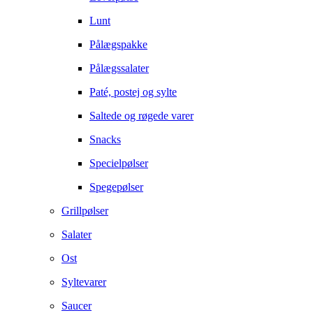
Lunt
Pålægspakke
Pålægssalater
Paté, postej og sylte
Saltede og røgede varer
Snacks
Specielpølser
Spegepølser
Grillpølser
Salater
Ost
Syltevarer
Saucer