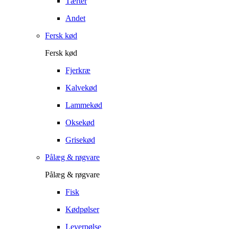
Tærter
Andet
Fersk kød
Fersk kød
Fjerkræ
Kalvekød
Lammekød
Oksekød
Grisekød
Pålæg & røgvare
Pålæg & røgvare
Fisk
Kødpølser
Leverpølse