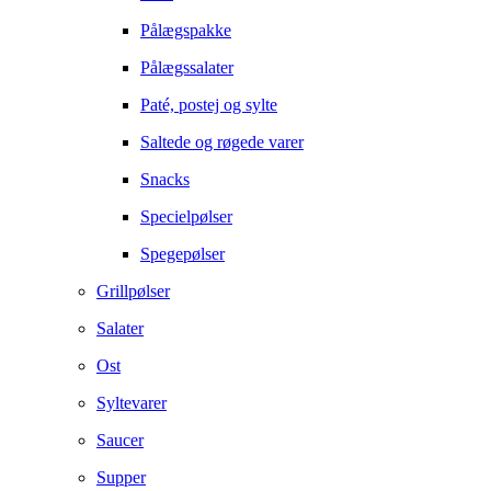
Pålægspakke
Pålægssalater
Paté, postej og sylte
Saltede og røgede varer
Snacks
Specielpølser
Spegepølser
Grillpølser
Salater
Ost
Syltevarer
Saucer
Supper