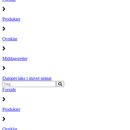
Produkter
Ovnklar
Middagsretter
Dampet laks i stuvet spinat
Forside
Produkter
Ovnklar