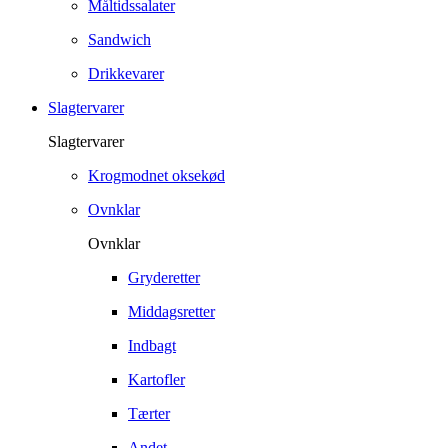
Måltidssalater
Sandwich
Drikkevarer
Slagtervarer
Slagtervarer
Krogmodnet oksekød
Ovnklar
Ovnklar
Gryderetter
Middagsretter
Indbagt
Kartofler
Tærter
Andet