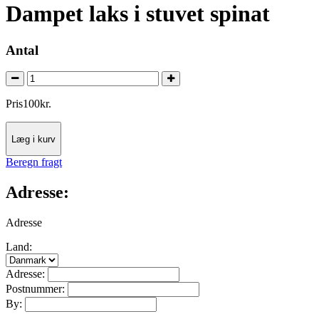
Dampet laks i stuvet spinat
Antal
Pris
100
kr.
Læg i kurv
Beregn fragt
Adresse:
Adresse
Land:
Adresse:
Postnummer:
By: