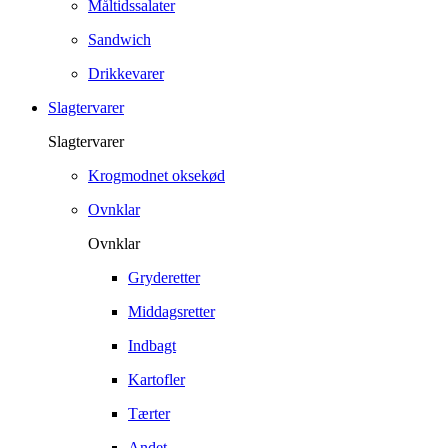
Måltidssalater
Sandwich
Drikkevarer
Slagtervarer
Slagtervarer
Krogmodnet oksekød
Ovnklar
Ovnklar
Gryderetter
Middagsretter
Indbagt
Kartofler
Tærter
Andet