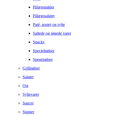
Pålægspakke
Pålægssalater
Paté, postej og sylte
Saltede og røgede varer
Snacks
Specielpølser
Spegepølser
Grillpølser
Salater
Ost
Syltevarer
Saucer
Supper