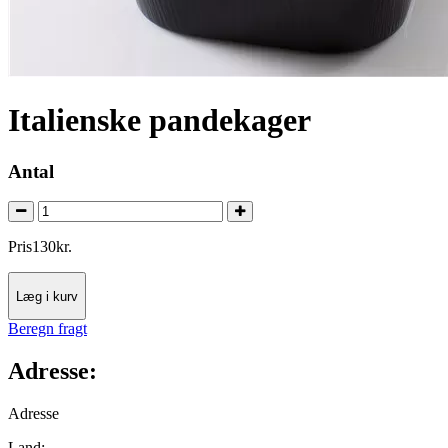
Italienske pandekager
Antal
Pris
130
kr.
Læg i kurv
Beregn fragt
Adresse:
Adresse
Land: