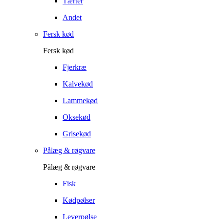
Tærter
Andet
Fersk kød
Fersk kød
Fjerkræ
Kalvekød
Lammekød
Oksekød
Grisekød
Pålæg & røgvare
Pålæg & røgvare
Fisk
Kødpølser
Leverpølse