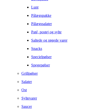
Lunt
Pålægspakke
Pålægssalater
Paté, postej og sylte
Saltede og røgede varer
Snacks
Specielpølser
Spegepølser
Grillpølser
Salater
Ost
Syltevarer
Saucer