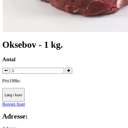
Oksebov - 1 kg.
Antal
Pris
198
kr.
Læg i kurv
Beregn fragt
Adresse: