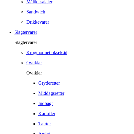
Måltidssalater
Sandwich
Drikkevarer
Slagtervarer
Slagtervarer
Krogmodnet oksekød
Ovnklar
Ovnklar
Gryderetter
Middagsretter
Indbagt
Kartofler
Tærter
Andet