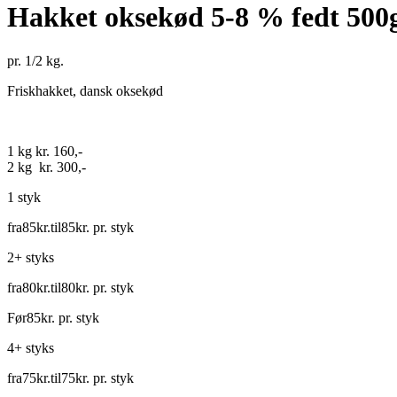
Hakket oksekød 5-8 % fedt 500
pr. 1/2 kg.
Friskhakket, dansk oksekød
1 kg kr. 160,-
2 kg kr. 300,-
1 styk
fra
85
kr.
til
85
kr.
pr. styk
2+ styks
fra
80
kr.
til
80
kr.
pr. styk
Før
85
kr.
pr. styk
4+ styks
fra
75
kr.
til
75
kr.
pr. styk