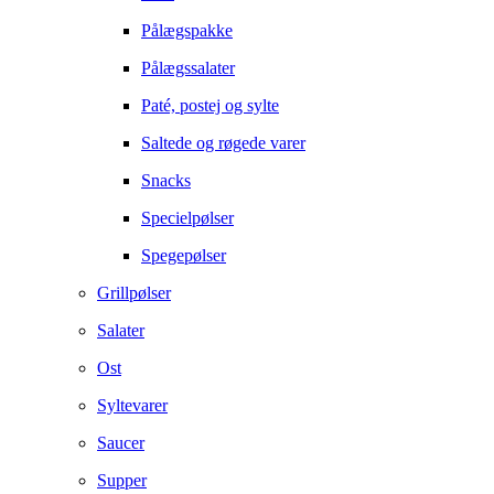
Pålægspakke
Pålægssalater
Paté, postej og sylte
Saltede og røgede varer
Snacks
Specielpølser
Spegepølser
Grillpølser
Salater
Ost
Syltevarer
Saucer
Supper