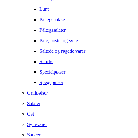
Lunt
Pålægspakke
Pålægssalater
Paté, postej og sylte
Saltede og røgede varer
Snacks
Specielpølser
Spegepølser
Grillpølser
Salater
Ost
Syltevarer
Saucer