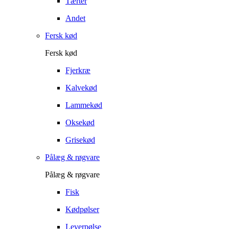
Tærter
Andet
Fersk kød
Fersk kød
Fjerkræ
Kalvekød
Lammekød
Oksekød
Grisekød
Pålæg & røgvare
Pålæg & røgvare
Fisk
Kødpølser
Leverpølse