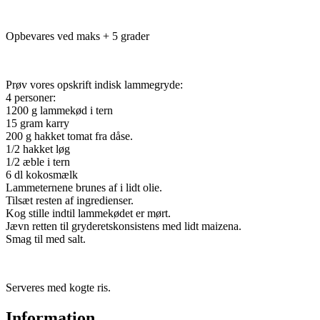
Opbevares ved maks + 5 grader
Prøv vores opskrift indisk lammegryde:
4 personer:
1200 g lammekød i tern
15 gram karry
200 g hakket tomat fra dåse.
1/2 hakket løg
1/2 æble i tern
6 dl kokosmælk
Lammeternene brunes af i lidt olie.
Tilsæt resten af ingredienser.
Kog stille indtil lammekødet er mørt.
Jævn retten til gryderetskonsistens med lidt maizena.
Smag til med salt.
Serveres med kogte ris.
Information