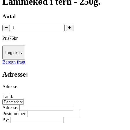
Lammekød i tern - 250g.
Antal
Pris
75
kr.
Læg i kurv
Beregn fragt
Adresse:
Adresse
Land:
Adresse:
Postnummer:
By: