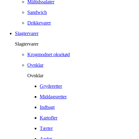
Måltidssalater
Sandwich
Drikkevarer
Slagtervarer
Slagtervarer
Krogmodnet oksekød
Ovnklar
Ovnklar
Gryderetter
Middagsretter
Indbagt
Kartofler
Tærter
Andet