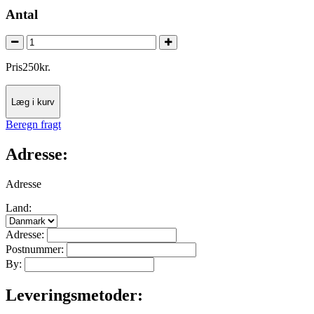
Antal
Pris
250
kr.
Læg i kurv
Beregn fragt
Adresse:
Adresse
Land:
Adresse:
Postnummer:
By:
Leveringsmetoder: