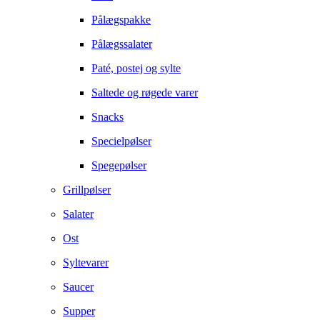
Pålægspakke
Pålægssalater
Paté, postej og sylte
Saltede og røgede varer
Snacks
Specielpølser
Spegepølser
Grillpølser
Salater
Ost
Syltevarer
Saucer
Supper