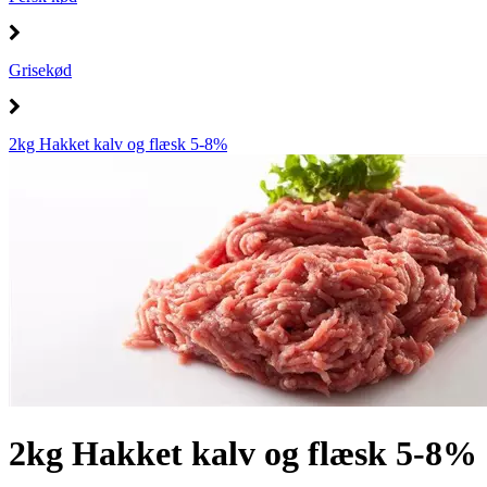
Grisekød
2kg Hakket kalv og flæsk 5-8%
2kg Hakket kalv og flæsk 5-8%