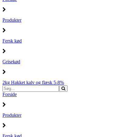
Produkter
Fersk kød
Grisekød
2kg Hakket kalv og flæsk 5-8%
Forside
Produkter
Fersk kød