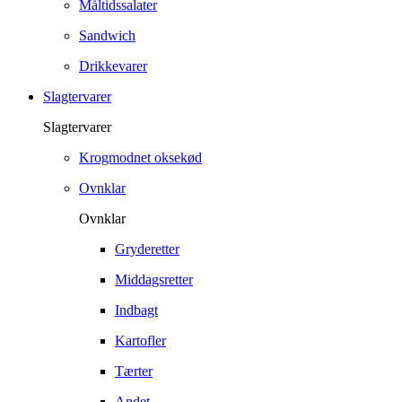
Måltidssalater
Sandwich
Drikkevarer
Slagtervarer
Slagtervarer
Krogmodnet oksekød
Ovnklar
Ovnklar
Gryderetter
Middagsretter
Indbagt
Kartofler
Tærter
Andet