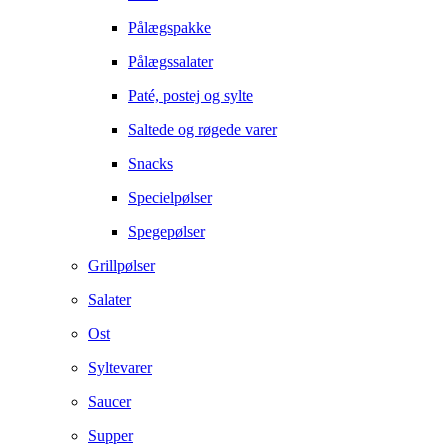
Pålægspakke
Pålægssalater
Paté, postej og sylte
Saltede og røgede varer
Snacks
Specielpølser
Spegepølser
Grillpølser
Salater
Ost
Syltevarer
Saucer
Supper