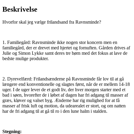
Beskrivelse
Hvorfor skal jeg vælge frilandsand fra Ravnsminde?
1. Familiegård: Ravnsminde ikke nogen stor koncern men en
familiegård, der er drevet med hjertet og fornuften. Gården drives af
Julie og Simon Lykke samt deres tre børn med det fokus at lave de
bedste mulige produkter.
2. Dyrevelfærd: Frilandsænderne på Ravnsminde får lov til at gå
længere end konventionelle og slagtes først, når de er mellem 14-18
uger. I de uger lever de et godt liv, der hver morgen starter med et
bad i søen, hvorefter de i løbet af dagen har fri adgang til masser af
græs, kløver og valset byg. Ænderne har rig mulighed for at få
masser af frisk luft og motion, da udearealet er stort, og om natten
har de fri adgang til at gå til ro i den lune halm i stalden.
Stegning: