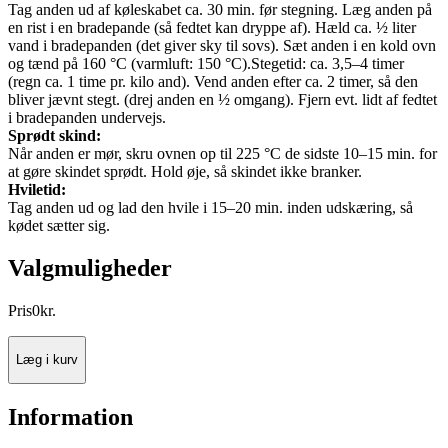
Tag anden ud af køleskabet ca. 30 min. før stegning. Læg anden på
en rist i en bradepande (så fedtet kan dryppe af). Hæld ca. ½ liter
vand i bradepanden (det giver sky til sovs). Sæt anden i en kold ovn
og tænd på 160 °C (varmluft: 150 °C).Stegetid: ca. 3,5–4 timer
(regn ca. 1 time pr. kilo and). Vend anden efter ca. 2 timer, så den
bliver jævnt stegt. (drej anden en ½ omgang). Fjern evt. lidt af fedtet
i bradepanden undervejs.
Sprødt skind:
Når anden er mør, skru ovnen op til 225 °C de sidste 10–15 min. for
at gøre skindet sprødt. Hold øje, så skindet ikke branker.
Hviletid:
Tag anden ud og lad den hvile i 15–20 min. inden udskæring, så
kødet sætter sig.
Valgmuligheder
Pris
0
kr.
Læg i kurv
Information