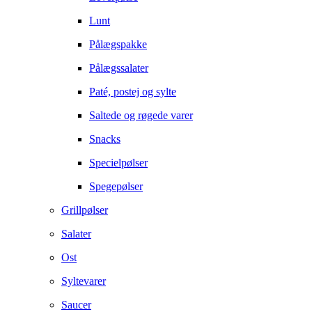
Lunt
Pålægspakke
Pålægssalater
Paté, postej og sylte
Saltede og røgede varer
Snacks
Specielpølser
Spegepølser
Grillpølser
Salater
Ost
Syltevarer
Saucer