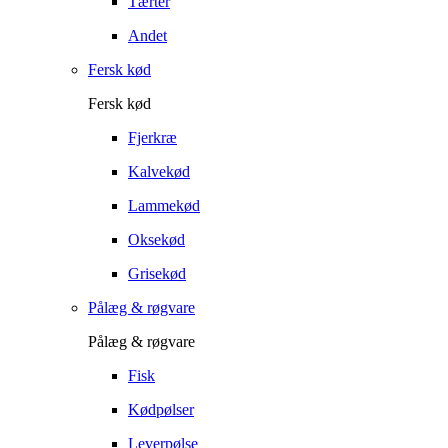
Tærter
Andet
Fersk kød
Fersk kød
Fjerkræ
Kalvekød
Lammekød
Oksekød
Grisekød
Pålæg & røgvare
Pålæg & røgvare
Fisk
Kødpølser
Leverpølse