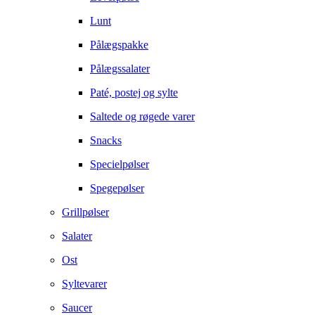
Lunt
Pålægspakke
Pålægssalater
Paté, postej og sylte
Saltede og røgede varer
Snacks
Specielpølser
Spegepølser
Grillpølser
Salater
Ost
Syltevarer
Saucer