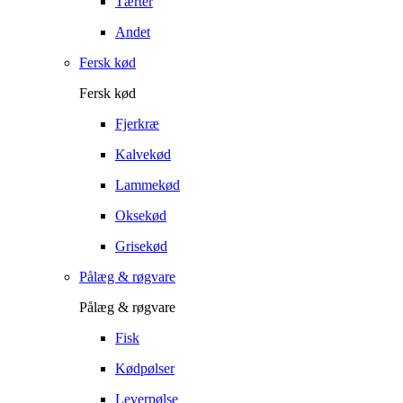
Tærter
Andet
Fersk kød
Fersk kød
Fjerkræ
Kalvekød
Lammekød
Oksekød
Grisekød
Pålæg & røgvare
Pålæg & røgvare
Fisk
Kødpølser
Leverpølse