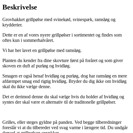
Beskrivelse
Grovhakket grillpølse med svinekød, svinespæk, ramsløg og
krydderier.
Dette er en af vores nyere grillpølser i sortimentet og findes som
oftes kun i sommerhalvåret.
Vi har her lavet en grillpølse med ramsløg.
Planten du kender fra dine skovture først på foråret og som giver
skoven en duft af purløg og hvidløg.
Smagen er også henaf hvidløg og purløg, dog har ramsløg en mere
afdæmpet smag end rigtig hvidløg. Bryder du dig ikke om hvidløg
skal du ikke vælge denne.
Det er derimod denne du skal vælge hvis du holder af hvidløg og
syntes der skal være et alternativ til de traditonelle grillpølser.
Grilles, eller steges gyldne på panden. Ved begge tilberedninger
foreslår vi at du tilbereder ved svag varme i længere tid. Du undgår
derved at grillpølsen sprækker.