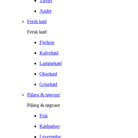
Tærter
Andet
Fersk kød
Fersk kød
Fjerkræ
Kalvekød
Lammekød
Oksekød
Grisekød
Pålæg & røgvare
Pålæg & røgvare
Fisk
Kødpølser
Leverpølse