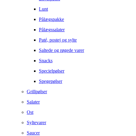
Lunt
Pålægspakke
Pålægssalater
Paté, postej og sylte
Saltede og røgede varer
Snacks
Specielpølser
Spegepølser
Grillpølser
Salater
Ost
Syltevarer
Saucer