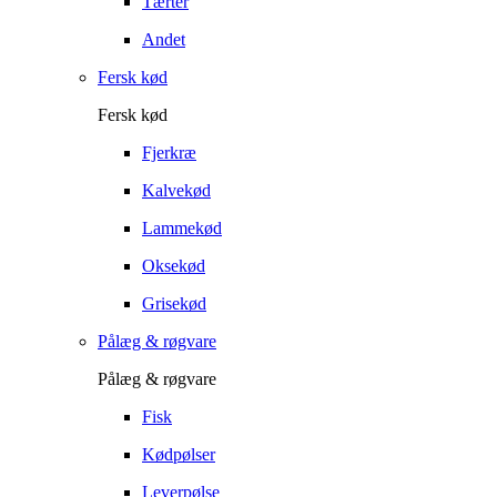
Tærter
Andet
Fersk kød
Fersk kød
Fjerkræ
Kalvekød
Lammekød
Oksekød
Grisekød
Pålæg & røgvare
Pålæg & røgvare
Fisk
Kødpølser
Leverpølse