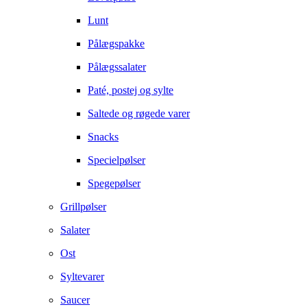
Lunt
Pålægspakke
Pålægssalater
Paté, postej og sylte
Saltede og røgede varer
Snacks
Specielpølser
Spegepølser
Grillpølser
Salater
Ost
Syltevarer
Saucer